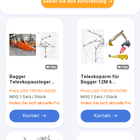
Geben Sie Ihre Anforderung
Bagger
Teleskoparm für
Teleskopausleger
Bagger 12M 6
Teleskoparm
Monate Garantie
Preis:
USD 199.00-USD9999.00
Preis:
USD 199.00-USD8999.00
Tiefgraben ausheben
Teleskopbagger
MOQ:
1 Satz / Stück
MOQ:
1 Satz / Stück
Holen Sie sich aktuelle Preis
Holen Sie sich aktuelle Preis
Kontakt
Kontakt