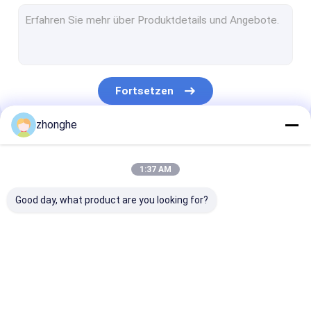
Teleskopischer Dipperarm
Bagger-Telescopic-Arm
treibender Arm des Baggerstapels
Fortsetzen
Baggertunnelarm
zhonghe
Demolierungs-Boom
Unsere Kategorien
Ausgrabungsmaschine, Steingarm
1:37 AM
Materialbearbeitungsbagger
Good day, what product are you looking for?
Bagger Tilt Bucket
Schlammbehälter für Bagger
Boom der
Bagger Telescopic
Teleskopische
Steinkübel
Baggerlangen
Boom
Dipperarm
strecke