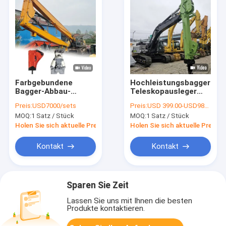
Farbgebundene
Hochleistungsbagger
Bagger-Abbau-
Teleskopausleger
Langarm mit
BS900E Stahl
Preis:
USD7000/sets
Preis:
USD 399.00-USD9800.00
hydraulischem
Verlängerte
MOQ:
1 Satz / Stück
MOQ:
1 Satz / Stück
Scherenbrecher
Reichweite & Tiefe
Holen Sie sich aktuelle Preis
Holen Sie sich aktuelle Preis
Kontakt
Kontakt
Sparen Sie Zeit
Lassen Sie uns mit Ihnen die besten
Produkte kontaktieren.