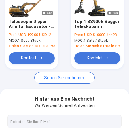
VR-Show
Über uns
Telescopic Dipper
Top 1 BS900E Bagger
Arm for Excavator -
Teleskoparm
Werksbesichtigung
Hydraulic Control
Teleskop Dipper für
Preis:
USD 199.00-USD12999.00
Preis:
USD $10000-$44285/sets
Bagger
MOQ:
1 Set / Stück
MOQ:
1 Satz / Stück
Qualitätskontrolle
Holen Sie sich aktuelle Preis
Holen Sie sich aktuelle Preis
Neuigkeiten
Kontakt
Kontakt
Rechtssachen
Sehen Sie mehr an
Bitte um ein Angebot
Hinterlass Eine Nachricht
Wir Werden Schnell Antworten
Boom der Baggerlangen strecke
Bagger Telescopic Boom