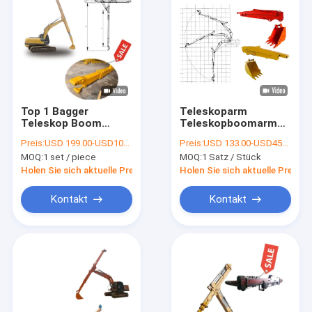
Top 1 Bagger
Teleskoparm
Teleskop Boom
Teleskopboomarm
Teleskop Arm zum
Bagger Schieberamm
Preis:
USD 199.00-USD10999.00
Preis:
USD 133.00-USD4599.00
Verkauf
MOQ:
1 set / piece
MOQ:
1 Satz / Stück
Holen Sie sich aktuelle Preis
Holen Sie sich aktuelle Preis
Kontakt
Kontakt
Zu Hause
Produkte
Videos