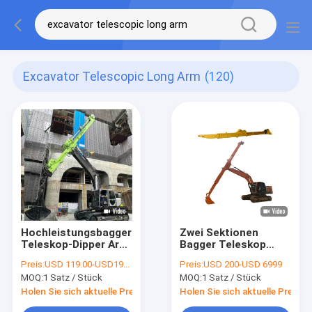
Excavator Telescopic Long Arm
(120)
Hochleistungsbagger
Zwei Sektionen
Teleskop-Dipper Arm
Bagger Teleskop
Erweitern Reichweite
Boom Arm mit
Preis:
USD 119.00-USD19999.00
Preis:
USD 200-USD 6999
& Effizienz
Standard oder
MOQ:
1 Satz / Stück
MOQ:
1 Satz / Stück
Clamshell Eimer
Holen Sie sich aktuelle Preis
Holen Sie sich aktuelle Preis