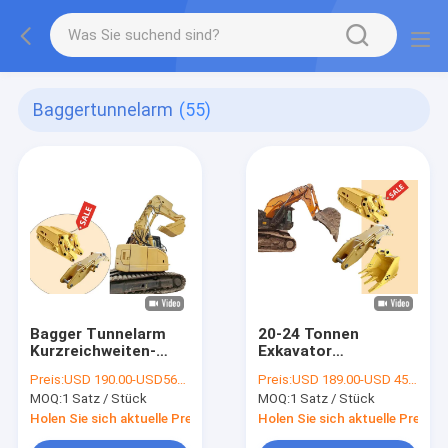
Baggertunnelarm
(55)
Bagger Tunnelarm
20-24 Tonnen
Kurzreichweiten-
Exkavator
Ausleger mit Löffel /
Verkürzung Arm
Preis:
USD 190.00-USD5650.00
Preis:
USD 189.00-USD 4590.00
Hammer
Tunnel Boom für das
MOQ:
1 Satz / Stück
MOQ:
1 Satz / Stück
Graben
Holen Sie sich aktuelle Preis
Holen Sie sich aktuelle Preis