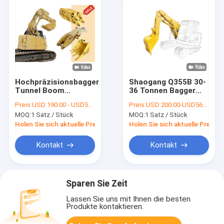
Hochpräzisionsbagger
Shaogang Q355B 30-
Tunnel Boom
36 Tonnen Bagger
Verkürzte Armbagger
Verkürzung Arm
Preis:
USD 190.00 - USD5990.00
Preis:
USD 200.00-USD5680.00
Anschlüsse
Tunnel Boom Mit
MOQ:
1 Satz / Stück
MOQ:
1 Satz / Stück
größeren Zylindern
Bagger Verkürzung
Holen Sie sich aktuelle Preis
Holen Sie sich aktuelle Preis
Boom Bagger Tunnel
Arm Tunnel Boom
Kontakt
Kontakt
Sparen Sie Zeit
Lassen Sie uns mit Ihnen die besten
Produkte kontaktieren.