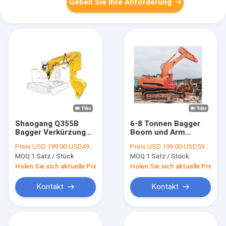
Geben Sie Ihre Anforderung
Shaogang Q355B
6-8 Tonnen Bagger
Bagger Verkürzung
Boom und Arm
Arm Boom mit
Kurzreichweite für
Preis:
USD 199.00-USD4999.00
Preis:
USD 199.00-USD5999.00
größeren Eimer und
Tunnelbau
MOQ:
1 Satz / Stück
MOQ:
1 Satz / Stück
Eimerzylinder
Holen Sie sich aktuelle Preis
Holen Sie sich aktuelle Preis
Kontakt
Kontakt