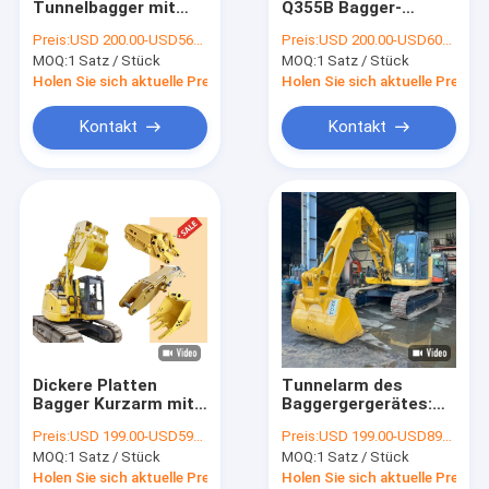
Tunnelbagger mit
Q355B Bagger-
Teleskopischer Dipperarm
kurzem Boom und
Tunnel-Arm
Preis:
USD 200.00-USD5680.00
Preis:
USD 200.00-USD6000.00
Arm mit
Anpassbares Bagger-
MOQ:
Bagger-Telescopic-Arm
1 Satz / Stück
MOQ:
1 Satz / Stück
vergrößerten
Boom-Befestigung
Zylindern
Holen Sie sich aktuelle Preis
Holen Sie sich aktuelle Preis
treibender Arm des Baggerstapels
Kontakt
Kontakt
Baggertunnelarm
Demolierungs-Boom
Ausgrabungsmaschine, Steingarm
Materialbearbeitungsbagger
Bagger Tilt Bucket
Dickere Platten
Tunnelarm des
Schlammbehälter für Bagger
Bagger Kurzarm mit
Baggergergerätes:
Eimer / Brecher
Neudefinition der
Preis:
USD 199.00-USD5999.00
Preis:
USD 199.00-USD8999.00
Graben Tunnel
Effizienz in engen
Steinkübel
MOQ:
1 Satz / Stück
MOQ:
1 Satz / Stück
unterirdischen
Räumen
Holen Sie sich aktuelle Preis
Holen Sie sich aktuelle Preis