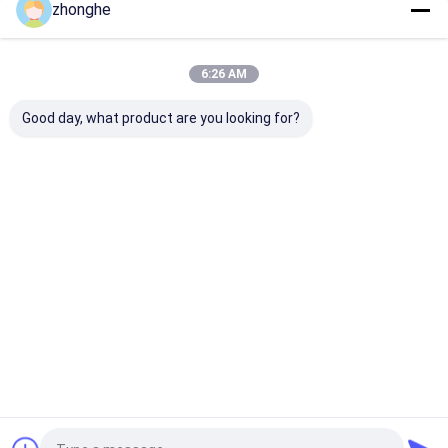
zhonghe
Unsere Kategorien
6:26 AM
Good day, what product are you looking for?
Boom der
Bagger Telescopic
Teleskopische
Baggerlangen
Boom
Dipperarm
strecke
Startseite
Über uns
Kontakt
Desktop Site
Sitemap
Privacy Policy
Qualität
Boom der Baggerlangen strecke
China Fabrik.Copyright ©
2026 Jiangmen Kaiping Zhonghe Machinery Manufacturing Co., Ltd.
All Rights Reserved.