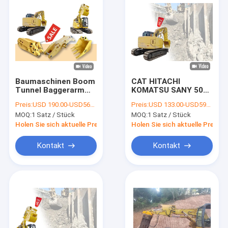
Baumaschinen Boom
CAT HITACHI
Tunnel Baggerarm
KOMATSU SANY 50
Kurzstreckenmaterial
Tonnen Bagger mit
Preis:
USD 190.00-USD5650.00
Preis:
USD 133.00-USD5999.00
Q355B
kurzem Arm
MOQ:
1 Satz / Stück
MOQ:
1 Satz / Stück
Holen Sie sich aktuelle Preis
Holen Sie sich aktuelle Preis
Kontakt
Kontakt
Zu Hause
Produkte
Videos