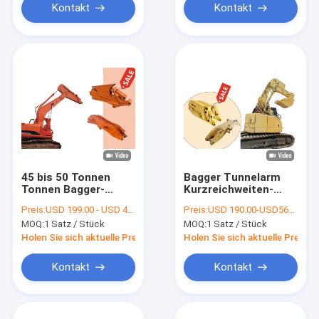
Kontakt
Kontakt
45 bis 50 Tonnen
Bagger Tunnelarm
Tonnen Bagger-
Kurzreichweiten-
Tunnel-Arm mit
Ausleger mit Löffel /
Preis:
USD 199.00 - USD 4999.00
Preis:
USD 190.00-USD5650.00
Eimer / Brecher
Hammer
MOQ:
1 Satz / Stück
MOQ:
1 Satz / Stück
Holen Sie sich aktuelle Preis
Holen Sie sich aktuelle Preis
Kontakt
Kontakt