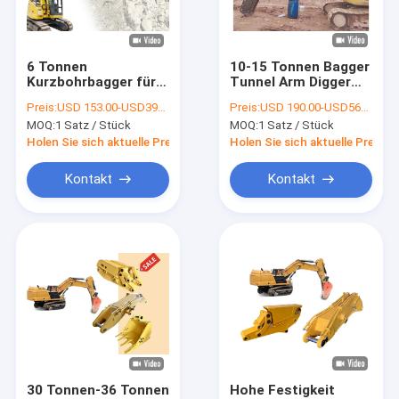
VR-Show
Über uns
6 Tonnen
10-15 Tonnen Bagger
Kurzbohrbagger für
Tunnel Arm Digger
Werksbesichtigung
HITACHI KOMATSU
Boom Arm Kurz für
Preis:
USD 153.00-USD3999.00
Preis:
USD 190.00-USD5650.00
Graben Keller
MOQ:
1 Satz / Stück
MOQ:
1 Satz / Stück
Qualitätskontrolle
Holen Sie sich aktuelle Preis
Holen Sie sich aktuelle Preis
Neuigkeiten
Kontakt
Kontakt
Rechtssachen
Bitte um ein Angebot
Boom der Baggerlangen strecke
Bagger Telescopic Boom
30 Tonnen-36 Tonnen
Hohe Festigkeit