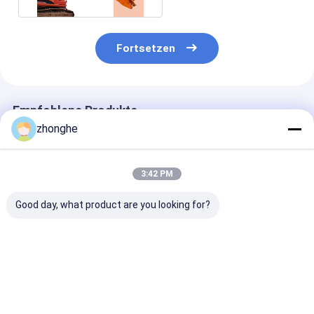
Fortsetzen
Empfohlene Produkte
zhonghe
3:42 PM
Good day, what product are you looking for?
Tunnelarm des
12 Tonnen 20
Tunnelarm de
Baggergergerätes:
Tonnen Bagger
Baggergergerä
Neudefinition der
Tunnel Arm Bagger
Schwerkraft i
Effizienz in engen
Verkürzen Arm
engen Räumen
unterirdischen
Bestpreis
Bestpreis
Bestprei
Räumen