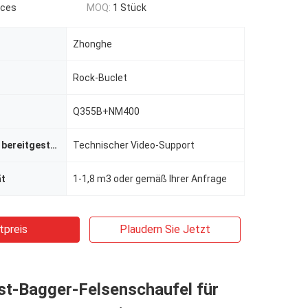
eces
MOQ:
1 Stück
Zhonghe
Rock-Buclet
Q355B+NM400
Kundendienst bereitgestellt
Technischer Video-Support
ät
1-1,8 m3 oder gemäß Ihrer Anfrage
tpreis
Plaudern Sie Jetzt
st-Bagger-Felsenschaufel für