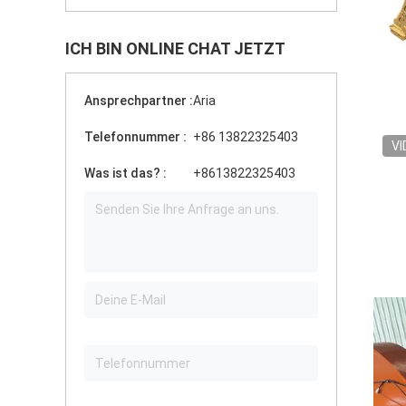
ICH BIN ONLINE CHAT JETZT
Ansprechpartner :
Aria
Telefonnummer :
+86 13822325403
VI
Was ist das? :
+8613822325403