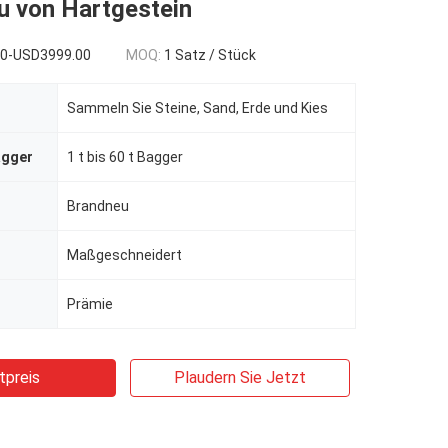
u von Hartgestein
00-USD3999.00
MOQ:
1 Satz / Stück
Sammeln Sie Steine, Sand, Erde und Kies
agger
1 t bis 60 t Bagger
Brandneu
Maßgeschneidert
Prämie
tpreis
Plaudern Sie Jetzt