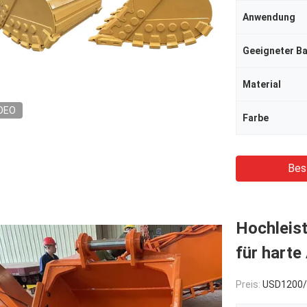
Anwendung
Geeigneter B
Material
DEO
Farbe
Bes
Hochleis
für harte
Preis:
USD1200/