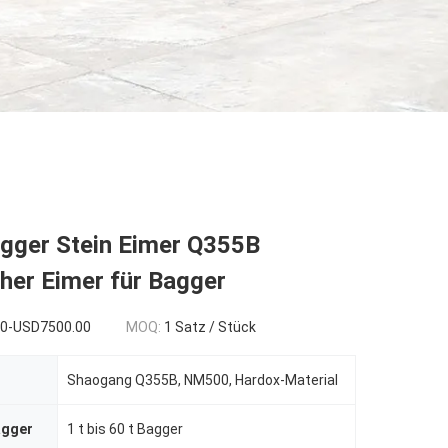
gger Stein Eimer Q355B
her Eimer für Bagger
00-USD7500.00
MOQ:
1 Satz / Stück
Shaogang Q355B, NM500, Hardox-Material
agger
1 t bis 60 t Bagger