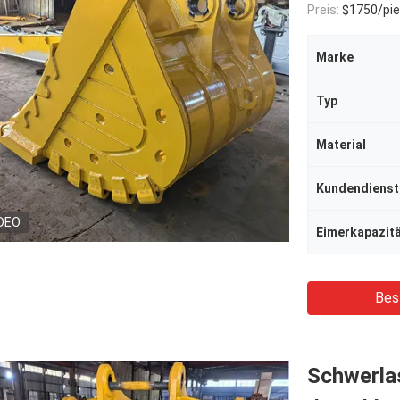
Preis:
$1750/pi
Marke
Typ
Material
DEO
Eimerkapazit
Bes
Schwerla