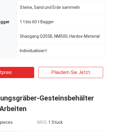
Steine, Sand und Erde sammeln
agger
1 t bis 60 t Bagger
Shaogang Q355B, NM500, Hardox-Material
Individualisiert
tpreis
Plaudern Sie Jetzt
tungsgräber-Gesteinsbehälter
 Arbeiten
pieces
MOQ:
1 Stück