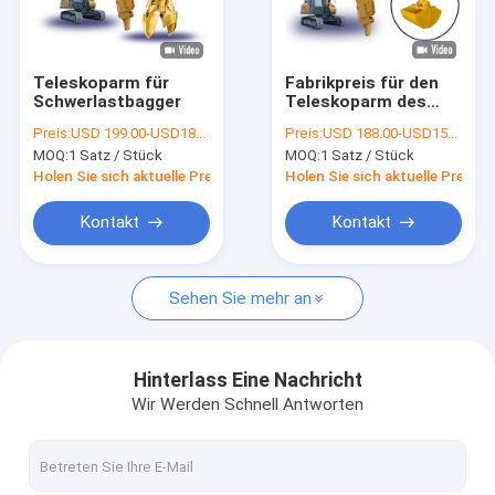
VR-Show
Über uns
Teleskoparm für
Fabrikpreis für den
Schwerlastbagger
Teleskoparm des
Werksbesichtigung
Baggerger
Preis:
USD 199.00-USD18999.00
Preis:
USD 188.00-USD15999.00
MOQ:
1 Satz / Stück
MOQ:
1 Satz / Stück
Qualitätskontrolle
Holen Sie sich aktuelle Preis
Holen Sie sich aktuelle Preis
Neuigkeiten
Kontakt
Kontakt
Rechtssachen
Sehen Sie mehr an
Bitte um ein Angebot
Hinterlass Eine Nachricht
Wir Werden Schnell Antworten
Boom der Baggerlangen strecke
Bagger Telescopic Boom