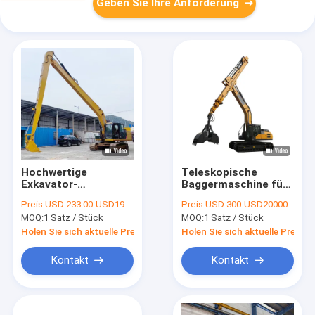
Geben Sie Ihre Anforderung
Hochwertige
Teleskopische
Exkavator-
Baggermaschine für
Langstrecken-Arm-
Katzen Hitachi
Preis:
USD 233.00-USD19900.00
Preis:
USD 300-USD20000
Boom-Hersteller
MOQ:
1 Satz / Stück
MOQ:
1 Satz / Stück
Holen Sie sich aktuelle Preis
Holen Sie sich aktuelle Preis
Kontakt
Kontakt