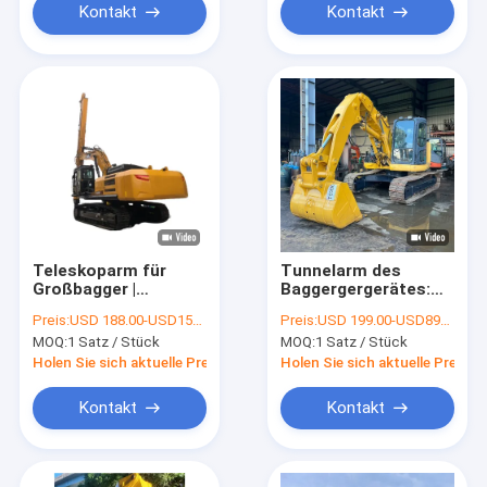
Kontakt
Kontakt
Teleskoparm für
Tunnelarm des
Großbagger |
Baggergergerätes:
Tiefbaugruben und
Neudefinition der
Preis:
USD 188.00-USD15999.00
Preis:
USD 199.00-USD8999.00
Greifer-Anbaugeräte
Effizienz in engen
MOQ:
1 Satz / Stück
MOQ:
1 Satz / Stück
unterirdischen
Räumen
Holen Sie sich aktuelle Preis
Holen Sie sich aktuelle Preis
Kontakt
Kontakt