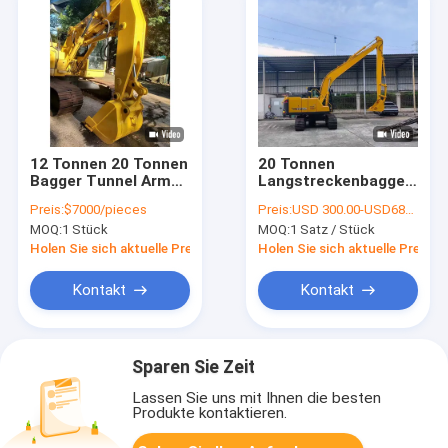
12 Tonnen 20 Tonnen
20 Tonnen
Bagger Tunnel Arm
Langstreckenbagger
Bagger Verkürzen
für die Ausgrabung
Preis:
$7000/pieces
Preis:
USD 300.00-USD6890.00
Arm
von Sandboden
MOQ:
1 Stück
MOQ:
1 Satz / Stück
Holen Sie sich aktuelle Preis
Holen Sie sich aktuelle Preis
Kontakt
Kontakt
Sparen Sie Zeit
Lassen Sie uns mit Ihnen die besten
Produkte kontaktieren.