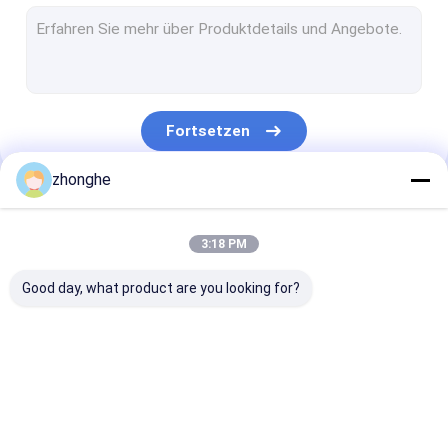
Teleskopischer Dipperarm
Bagger-Telescopic-Arm
treibender Arm des Baggerstapels
Fortsetzen
Baggertunnelarm
zhonghe
Demolierungs-Boom
Unsere Kategorien
Ausgrabungsmaschine, Steingarm
3:18 PM
Materialbearbeitungsbagger
Good day, what product are you looking for?
Bagger Tilt Bucket
Schlammbehälter für Bagger
Boom der
Bagger Telescopic
Teleskopische
Steinkübel
Baggerlangen
Boom
Dipperarm
strecke