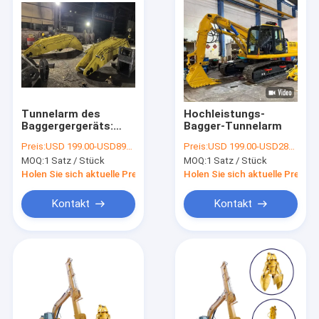
Tunnelarm des
Hochleistungs-
Baggergergeräts:
Bagger-Tunnelarm
Schwerkraft in engen
Preis:
USD 199.00-USD8999.00
Preis:
USD 199.00-USD28999.00
Räumen
MOQ:
1 Satz / Stück
MOQ:
1 Satz / Stück
Holen Sie sich aktuelle Preis
Holen Sie sich aktuelle Preis
Kontakt
Kontakt
Zu Hause
Produkte
Videos