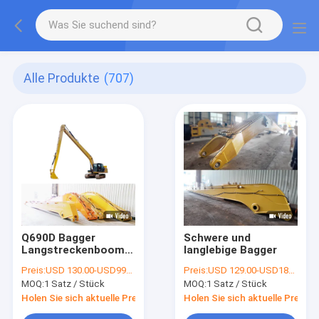
Alle Produkte
(707)
Q690D Bagger
Schwere und
Langstreckenboom
langlebige Bagger
mit Eimerzylinder
Preis:
USD 130.00-USD9990.00
Preis:
USD 129.00-USD1892.00
zum Abladen von
MOQ:
1 Satz / Stück
MOQ:
1 Satz / Stück
Sand
Holen Sie sich aktuelle Preis
Holen Sie sich aktuelle Preis